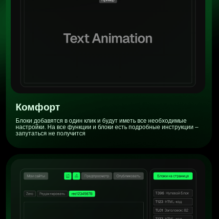
Надежность
Выбери
комфортный тариф
Free
Блоки добавятся в один клик и будут иметь все необходимые
Скачать расширение
настройки. На все функции и блоки есть подробные инструкции –