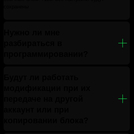
Связаться с нами
Не нашли то, что искали?
Свяжитесь с нами
, ответим
в течение рабочего дня
Скачать расширение
Регистрация
Библиотека
Как установить
Связаться
5
VORON-
DEVELOPMENT
Telegram
VK
Youtube
Rutube