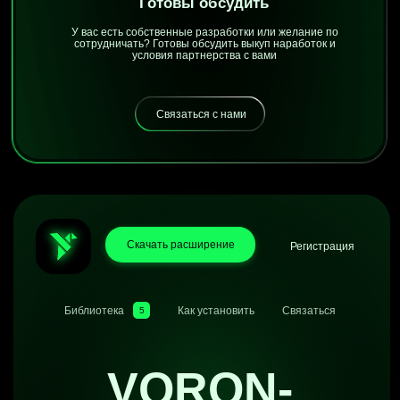
Быть в курсе новостей Tilda Publishing и новых
модификаций от Voron Dev
Узнавать первым о полезных фишках Тильды,
облегчающих работу в 2 раза
Читать про апдейты расширения, в создании
которых ты можешь принимать участие
(предложить
идеи в бот)
Быть уверенным, что ничего не сломается — про
все изменения платформы пишем именно там
а еще мы здесь: