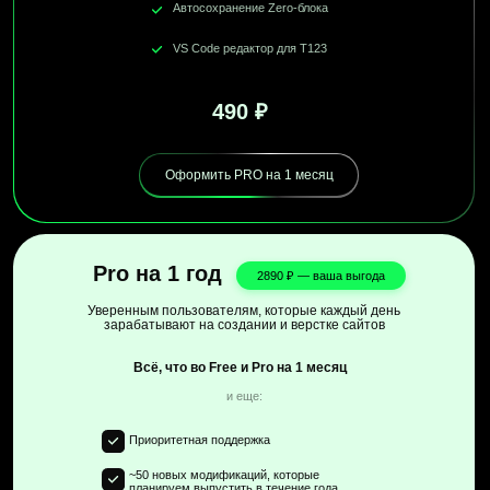
2 490 ₽
ИИ для генерации изображений (Gemini Nano
Banana PRO, DALLE 3, Kandinsky)
Оформить Ultra на 1 месяц
990 ₽
Ultra на 1 год
Скоро зарелизим
Абсолютный максимум на сегодня для
Тильды. Инвестиция в будущее, все новые AI
фичи на год вперед - твои!
Всё, что в Ultra на 1 месяц
и еще:
~90 модификаций
Alpha-релиз ИИ-помощника и особые функции (о
них позднее)
Генератор CSS-стилей
Хитрый какой:)
Автоадаптив в зероблоке
Показать блоки т123
Скоро...
Автосохранение Zero-блока
VS Code редактор для Т123