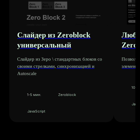
Слайдер из Zeroblock
Любо
универсальный
Zero
Быть PRO
= больше
возможностей
Слайдер из Зеро \ стандартных блоков со
Позволя
своими стрелками, синхронизацией и
элементы
Autoscale
10+ 
1-5 мин.
Zeroblock
Java
JavaScript
Развитие