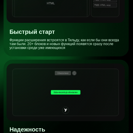
запутаться не получится
Pro на 1 месяц
Никаких автоплатежей
Всё, что во Free
и еще:
Функции расширения встроятся в Тильду, как если бы они всегда
там были. 20+ блоков и новых функций появятся сразу после
установки среди уже имеющихся
490 ₽
Оформить PRO на 1 месяц