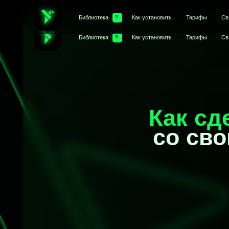
Библиотека
Как установить
Тарифы
Связаться
5
Библиотека
Как установить
Тарифы
Связаться
5
Как сдел
со своим
Этот 
независимы