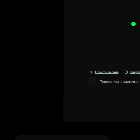
flip
5. Потом 
карточкам
Отчистить поля
Загрузить сохра
Поворачивать карточки по клику в
Free
Для знакомства с сервисом и тестирования
бесплатного функционала
~ 25 бесплатных модификаций
Темная тема для Tilda