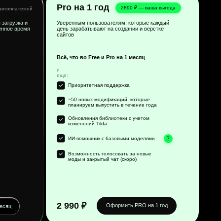
Приоритетная поддержка
~50 новых модификаций, которые
планируем выпустить в течение года
Обновления библиотеки с учетом
изменений Tilda
ИИ-помощник с базовыми моделями
Возможность голосовать за новые
моды и закрытый чат (скоро)
2 990 ₽
Оформить PRO на 1 год
зом созданную карточку. Наведи на неё курсор, чтобы