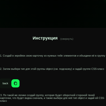
Инструкция
(cвернуть)
 в зероблок свою карточку из нужных тебе элементов и объедини её в группу
ыбери тип для этой группы object (см. подсказку) и задай группе CSS-класс
ой же логике создай группу, которая будет оборотной стороной твоей
что будет видна сначала, и также выбери для неё тип object и задай ей CSS-
объедини обе группы в ещё одну object группу и ей задай класс