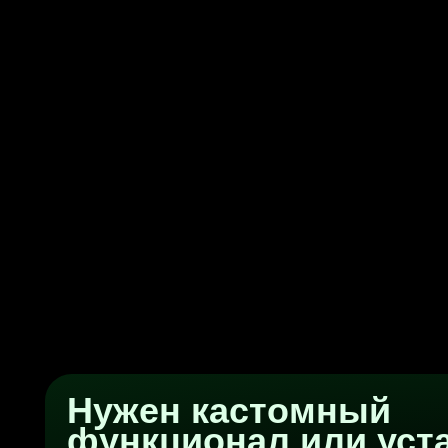
Нужен кастомный
функционал или устан
модификации под клю
— свяжись с нами
Связаться с нами