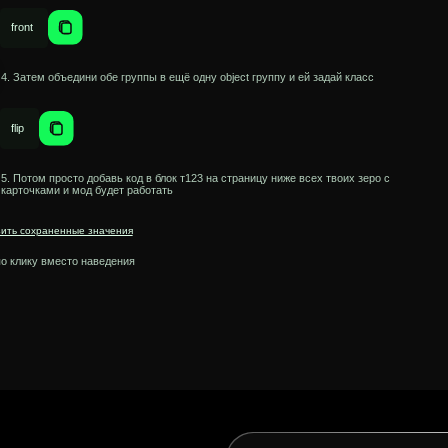
просто добавь код в блок т123 на страницу ниже всех твоих зеро с
и и мод будет работать
ненные значения
место наведения
Pro на 1 месяц
Никаких автоплатежей
У кого пока непрогнозируемая рабочая загрузка и
расширение нужно только в определенное время
Всё, что во Free
и
еще: