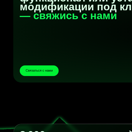
8 000+ пользователей у
с нами
— присоединяйс
в движуху и становись 
Тебе нужен нестандартный сайт или особый
функционал для Тильды? Это точно наша тема
Установить бесплатно