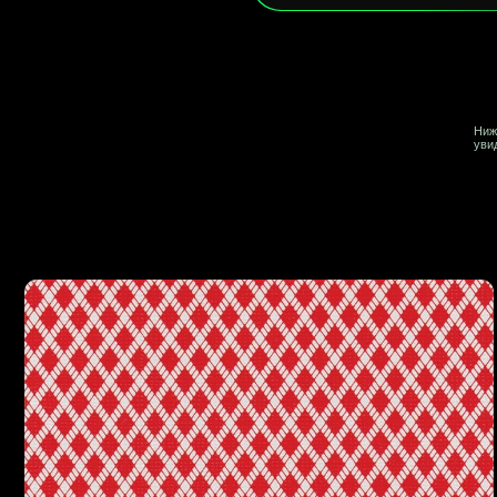
м на 1 слайд, то настройка "на сколько слайдов прокручивать за шаг" не
меняться.
Click "Block Editor" to enter the edit mode. Use layers,
apes and customize adaptability. Everything is in your
hands.