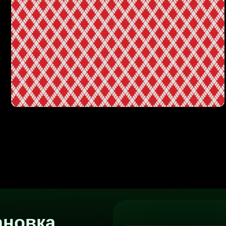
овка
ч
Установка наших
Р
модификаций
ф
Не хотите вникать в тонкости Тильды?
Р
Мы установим под заказ любую из наших
и
модификаций и адаптируем её под вашу задачу
си
у
и 