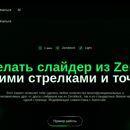
AI
Zeroblock
Light
1 мин
ать слайдер из Zerobl
и стрелками и точкам
скрипт позволит тебе сделать любое количество многофункциональных и
х друг от друга слайдеров как из Zeroblock, так и из стандартных блоков на
одной странице. Модификация совместима с Autoscale.
Пример работы