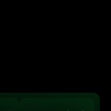
азработка кастомного
ункционала для Тильды
азработаем любой функционал по вашему ТЗ:
нтеграции с сервисами доставки, платёжными
стемами (эквайринг), внешними API, а также
никальные слайдеры, конструкторы товаров
калькуляторы и другое