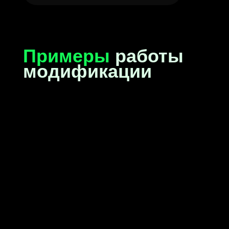
больше че
будет при
sh