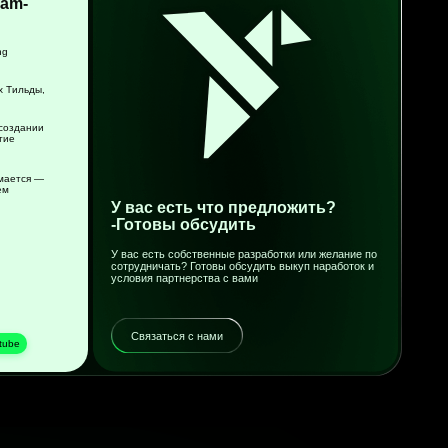
Telegram
VK
Youtube
Rutube
зайн сайта: komarovaeee
Наверх