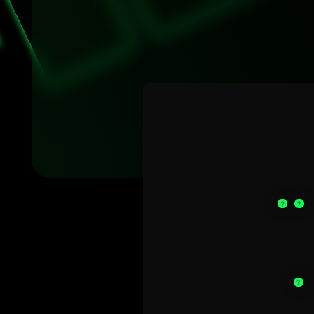
1. Создай
2. Затем в
back
3. По так
карточки, 
класс
front
4. Затем 