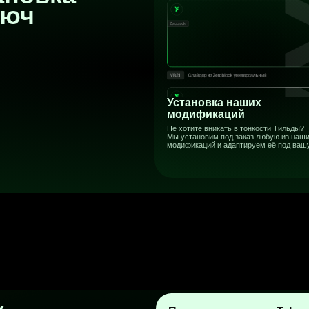
же
Подпишись на наш Telegram-
канал, чтобы:
я
Быть в курсе новостей Tilda Publishing
Pro
и новых модификаций от Voron Dev
Узнавать первым о полезных фишках Тильды,
облегчающих работу в разы
Читать про апдейты расширения, в создании
которых ты можешь принимать участие
(предложить идеи в бот)
Быть уверенным, что ничего не сломается —
про все изменения платформы пишем
именно там
Читать нас в Telegram
VK
Youtube
Rutube
а еще мы здесь: