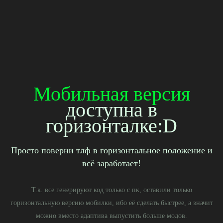
Примеры
работы
модификации
Попробуй провести курсором рядом с кнопкой ниже чтобы увидеть
как она магнитится
Мобильная версия
доступна в
горизонталке:D
Просто поверни тлф в горизонтальное положение и
всё заработает!
Т.к. все генерируют код только с пк, оставили только
горизонтальную версию мобилки, ибо её сделать быстрее, а значит
можно вместо адаптива выпустить больше модов.