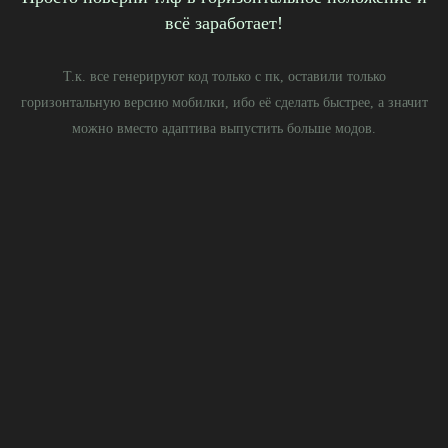
всё заработает!
Этот мод доступен
Т.к. все генерируют код только с пк, оставили только
на PRO тарифе
горизонтальную версию мобилки, ибо её сделать быстрее, а значит
можно вместо адаптива выпустить больше модов.
Free
Для знакомства с сервисом и тестирования
бесплатного функционала
~ 25 бесплатных модификаций
Темная тема для Tilda
Кнопки быстрой публикации
Настройки меню в редакторе
Скачать расширение
Pro на 1 месяц
Никаких автоплатежей
У кого пока непрогнозируемая рабочая