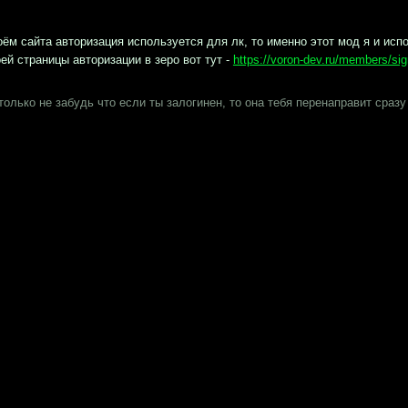
овка
юч
Установка наших
Р
модификаций
ф
Не хотите вникать в тонкости Тильды?
Р
Мы установим под заказ любую из наших
и