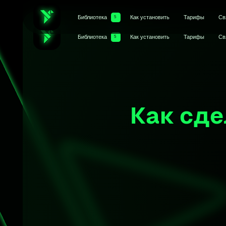
Библиотека
Как установить
Тарифы
Связаться
5
Библиотека
Как установить
Тарифы
Связаться
5
Как сдела
в
Этот скри