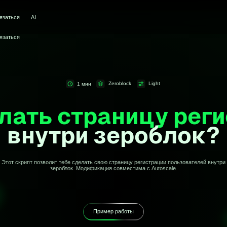
AI
Zeroblock
Light
1 мин
ть страницу регистр
нутри зероблок?
пт позволит тебе сделать свою страницу регистрации пользователей внутри
зероблок. Модификация совместима с Autoscale.
Пример работы