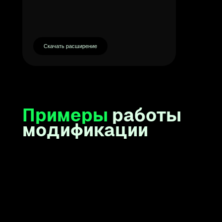
Примеры
работы
больше че
будет при
модификации
Так как на моём сайт
своей стран
P.s. только 