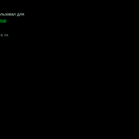
азработка кастомного
ункционала для Тильды
азработаем любой функционал по вашему ТЗ:
нтеграции с сервисами доставки, платёжными