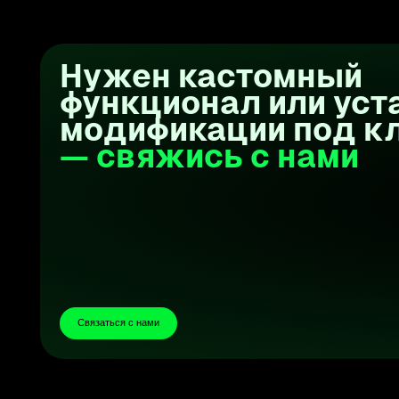
Связаться с нами
8 000+ пользователей
с нами
— присоединяй
в движуху и становись
Тебе нужен нестандартный сайт или особый
функционал для Тильды? Это точно наша тема