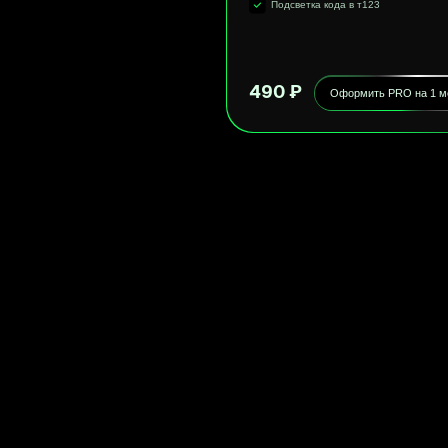
м на 1 слайд, то настройка "на сколько слайдов прокручивать за шаг" не
меняться.
а авторизация используется для лк, то именно этот мод я и использовал для
ицы авторизации в зеро вот тут -
https://voron-dev.ru/members/signup
не забудь что если ты залогинен, то она тебя перенаправит сразу в лк