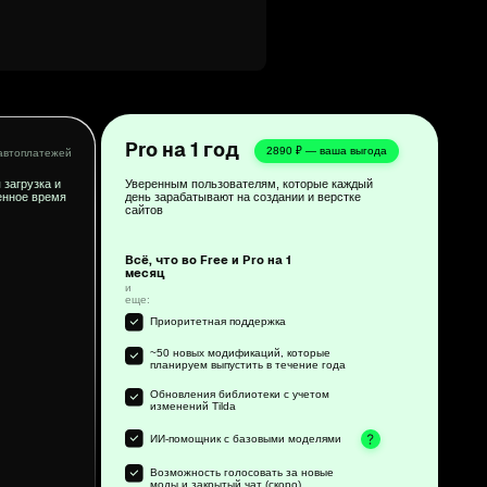
Уверенным пользователям, которые каждый
день зарабатывают на создании и верстке
сайтов
Всё, что во Free и Pro на 1
месяц
и
еще:
Приоритетная поддержка
~50 новых модификаций, которые
планируем выпустить в течение года
Обновления библиотеки с учетом
изменений Tilda
ИИ-помощник с базовыми моделями
Возможность голосовать за новые
моды и закрытый чат (скоро)
2 990 ₽
Оформить PRO на 1 год