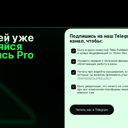
Читать нас в Telegram
VK
Youtube
Rutube
а еще мы здесь:
Библиотека
Как установить
Связаться
5