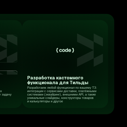
стемами (эквайринг), внешними API, а также
никальные слайдеры, конструкторы товаров
калькуляторы и другое
У вас есть что предложить?
-Готовы обсудить