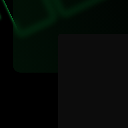
1. Cоздай
custfo
2. Создай 
задай им
v
и
3. Если х
создать ещ
name
4. Создай
custbt
По клику 