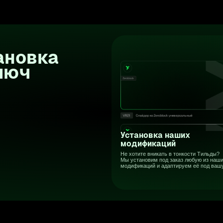
модификаций и адаптируем её под вашу задачу
си
у
и 
 уже
Подпишись на наш Telegram-
канал, чтобы:
ся
Быть в курсе новостей Tilda Publishing
 Pro
и новых модификаций от Voron Dev
Узнавать первым о полезных фишках Тильды,
облегчающих работу в разы
Читать про апдейты расширения, в создании
которых ты можешь принимать участие
(предложить идеи в бот)
Быть уверенным, что ничего не сломается —
про все изменения платформы пишем
именно там