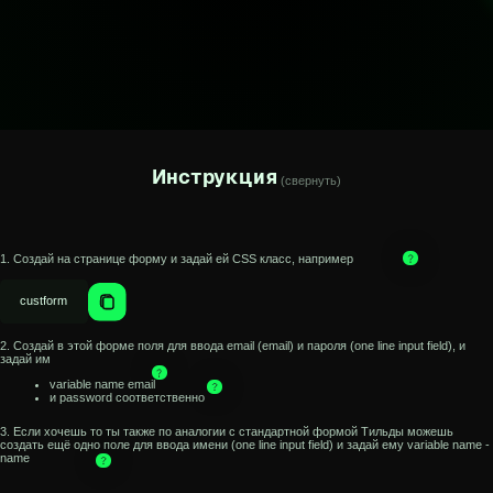
Инструкция
(cвернуть)
 на странице форму и задай ей CSS класс, например
rm
в этой форме поля для ввода email (email) и пароля (one line input field), и
ariable name email
 password соответственно
очешь то ты также по аналогии с стандартной формой Тильды можешь
ё одно поле для ввода имени (one line input field) и задай ему variable name -
 кнопку для регистрации и задай ей CSS класс, например
n
на неё будет вызываться функция регистрации